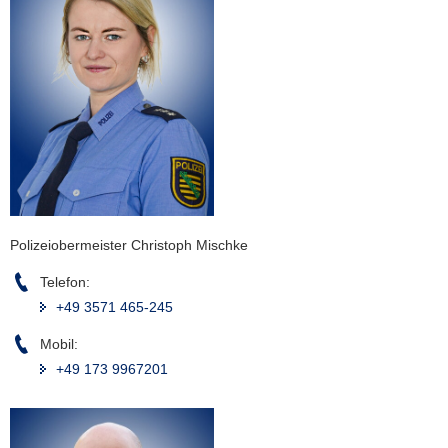
a
v
i
g
a
t
i
o
n
Polizeiobermeister Christoph Mischke
Telefon:
+49 3571 465-245
Mobil:
+49 173 9967201