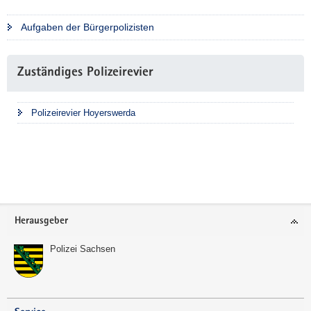
Aufgaben der Bürgerpolizisten
Weitere
Zuständiges Polizeirevier
Information
Polizeirevier Hoyerswerda
Footer-
Herausgeber
Bereich
Polizei Sachsen