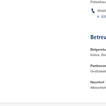
Polizeiha
Mobil
01
Betre
Belgersh
Köhra, Ro
Parthenst
Großstein
Naunhof
Albrechts
Footer-