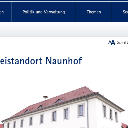
reifende
en
Politik und Verwaltung
Themen
Se
Schrif
zeistandort Naunhof
t