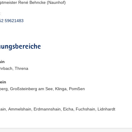
uptmeister René Behncke (Naunhof)
:
52 59621483
uungsbereiche
ain
hrbach, Threna
ein
berg, Großsteinberg am See, Klinga, Pomßen
hain, Ammelshain, Erdmannshain, Eicha, Fuchshain, Lidnhardt