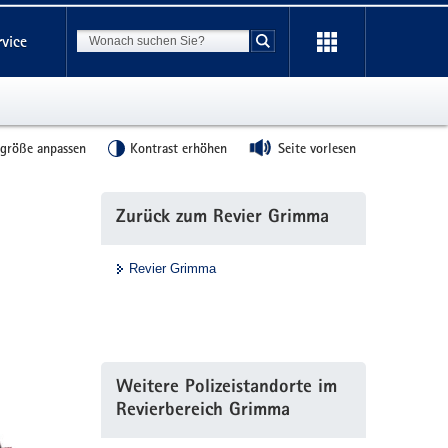
Suchbegriff
rvice
Suche starten
tgröße anpassen
Kontrast erhöhen
Seite vorlesen
Weitere
Zurück zum Revier Grimma
Information
Revier Grimma
Weitere Polizeistandorte im
Revierbereich Grimma