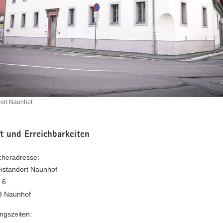
dort Naunhof
ndort
t und Erreichbarkeiten
heradresse:
eistandort Naunhof
 6
3 Naunhof
ngszeiten: