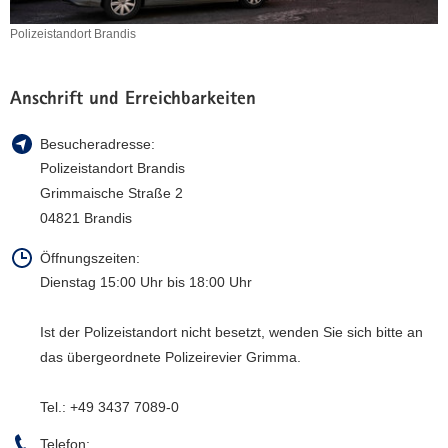
a
Polizeistandort Brandis
v
Polizeistandort
i
Brandis
g
Anschrift und Erreichbarkeiten
a
t
Besucheradresse:
i
Polizeistandort Brandis
o
Grimmaische Straße 2
n
04821 Brandis
Öffnungszeiten:
Dienstag 15:00 Uhr bis 18:00 Uhr
Ist der Polizeistandort nicht besetzt, wenden Sie sich bitte an
das übergeordnete Polizeirevier Grimma.
Tel.: +49 3437 7089-0
Telefon: