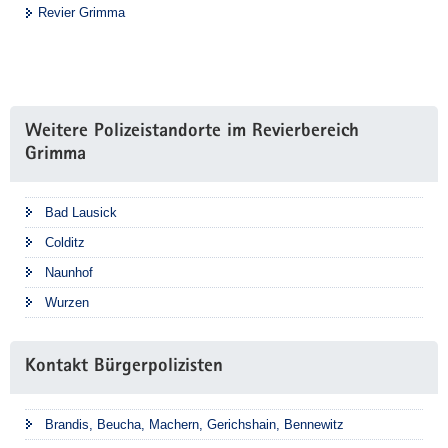
Revier Grimma
Weitere Polizeistandorte im Revierbereich
Grimma
Bad Lausick
Colditz
Naunhof
Wurzen
Kontakt Bürgerpolizisten
Brandis, Beucha, Machern, Gerichshain, Bennewitz