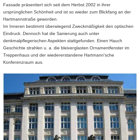
Fassade präsentiert sich seit dem Herbst 2002 in ihrer
a
ursprünglichen Schönheit und ist so wieder zum Blickfang an der
v
Hartmannstraße geworden.
i
Im Inneren bestimmt überwiegend Zweckmäßigkeit den optischen
g
Eindruck. Dennoch hat die Sanierung auch unter
a
denkmalpflegerischen Aspekten stattgefunden. Einen Hauch
t
Geschichte strahlen u. a. die bleiverglasten Ornamentfenster im
i
Treppenhaus und der wiedererstandene Hartmann'sche
o
Konferenzraum aus.
n