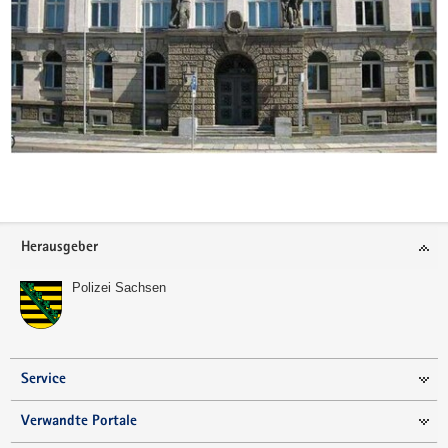
Weitere
Information
Footer-
Herausgeber
Bereich
Polizei Sachsen
Service
Verwandte Portale