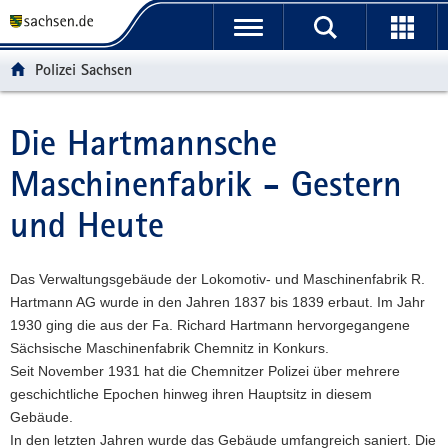
P
P
H
W
F
o
o
a
e
o
r
r
u
i
o
Polizei Sachsen
t
t
p
t
t
a
a
t
e
e
l
l
i
r
r
Die Hartmannsche
Hauptinhalt
ü
n
n
e
-
Maschinenfabrik - Gestern
b
a
h
I
B
e
v
a
n
e
und Heute
r
i
l
f
r
g
g
t
o
e
r
a
r
i
Das Verwaltungsgebäude der Lokomotiv- und Maschinenfabrik R.
e
t
m
c
Hartmann AG wurde in den Jahren 1837 bis 1839 erbaut. Im Jahr
i
i
a
h
1930 ging die aus der Fa. Richard Hartmann hervorgegangene
f
o
t
Sächsische Maschinenfabrik Chemnitz in Konkurs.
e
n
i
Seit November 1931 hat die Chemnitzer Polizei über mehrere
n
o
geschichtliche Epochen hinweg ihren Hauptsitz in diesem
d
n
Gebäude.
e
In den letzten Jahren wurde das Gebäude umfangreich saniert. Die
N