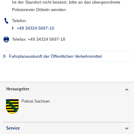
Ist der Standort nicht besetzt, bitte an das übergeordnete
a
Polizeirevier Döbeln wenden.
v
i
Telefon:
g
+49 34324 5697-10
a
Telefax:
+49 34324 5697-18
t
i
o
Fahrplanauskunft der Öffentlichen Verkehrsmittel
n
Weitere
Information
Footer-
Herausgeber
Bereich
Polizei Sachsen
Service