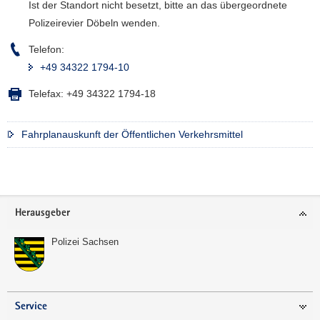
Ist der Standort nicht besetzt, bitte an das übergeordnete
a
Polizeirevier Döbeln wenden.
v
i
Telefon:
g
+49 34322 1794-10
a
Telefax:
+49 34322 1794-18
t
i
o
Fahrplanauskunft der Öffentlichen Verkehrsmittel
n
Weitere
Information
Footer-
Herausgeber
Bereich
Polizei Sachsen
Service