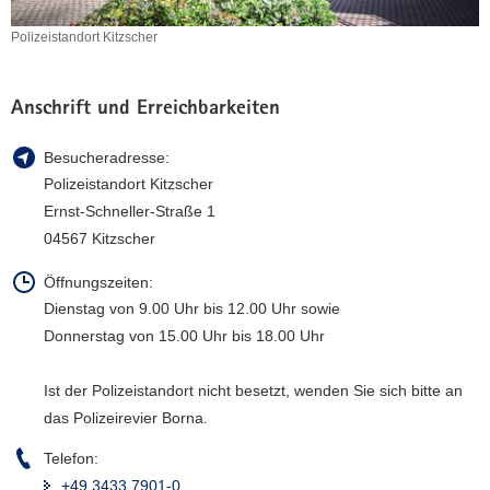
a
Polizeistandort Kitzscher
v
Polizeistandort
i
Kitzscher
g
Anschrift und Erreichbarkeiten
a
t
Besucheradresse:
i
Polizeistandort Kitzscher
o
Ernst-Schneller-Straße 1
n
04567 Kitzscher
Öffnungszeiten:
Dienstag von 9.00 Uhr bis 12.00 Uhr sowie
Donnerstag von 15.00 Uhr bis 18.00 Uhr
Ist der Polizeistandort nicht besetzt, wenden Sie sich bitte an
das Polizeirevier Borna.
Telefon:
+49 3433 7901-0