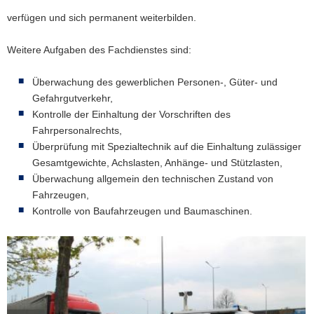
a
verfügen und sich permanent weiterbilden.
v
i
Weitere Aufgaben des Fachdienstes sind:
g
a
Überwachung des gewerblichen Personen-, Güter- und
t
Gefahrgutverkehr,
i
Kontrolle der Einhaltung der Vorschriften des
o
Fahrpersonalrechts,
n
Überprüfung mit Spezialtechnik auf die Einhaltung zulässiger
Gesamtgewichte, Achslasten, Anhänge- und Stützlasten,
Überwachung allgemein den technischen Zustand von
Fahrzeugen,
Kontrolle von Baufahrzeugen und Baumaschinen.