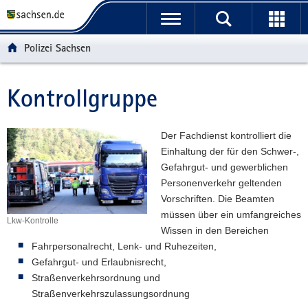
P
P
H
W
F
o
o
a
e
o
r
r
u
i
o
Polizei Sachsen
t
t
p
t
t
a
a
t
e
e
l
l
i
r
r
Kontrollgruppe
Hauptinhalt
ü
n
n
e
-
b
a
h
I
B
e
v
a
n
e
Der Fachdienst kontrolliert die
r
i
l
f
r
Einhaltung der für den Schwer-,
g
g
t
o
e
Gefahrgut- und gewerblichen
r
a
r
i
Personenverkehr geltenden
e
t
m
c
Vorschriften. Die Beamten
i
i
a
h
müssen über ein umfangreiches
Lkw-Kontrolle
f
o
t
Wissen in den Bereichen
Lkw-
e
n
i
Kontrolle
Fahrpersonalrecht, Lenk- und Ruhezeiten,
n
o
Gefahrgut- und Erlaubnisrecht,
d
n
Straßenverkehrsordnung und
e
Straßenverkehrszulassungsordnung
N