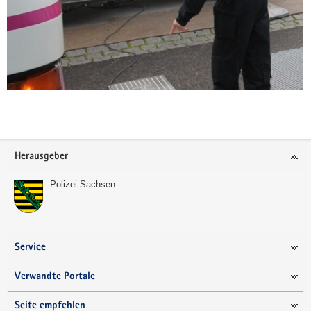
Weitere
Information
Footer-
Herausgeber
Bereich
Polizei Sachsen
Service
Verwandte Portale
Seite empfehlen