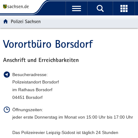
P
P
H
W
F
o
o
a
e
o
r
r
u
i
o
Polizei Sachsen
t
t
p
t
t
a
a
t
e
e
l
l
i
r
r
Vorortbüro Borsdorf
Hauptinhalt
ü
n
n
e
-
b
a
h
I
B
e
v
a
n
e
Anschrift und Erreichbarkeiten
r
i
l
f
r
g
g
t
o
e
Besucheradresse:
r
a
r
i
Polizeistandort Borsdorf
e
t
m
c
im Rathaus Borsdorf
i
i
a
h
04451 Borsdorf
f
o
t
e
n
i
Öffnungszeiten:
n
o
jeder erste Donnerstag im Monat von 15:00 Uhr bis 17:00 Uhr
d
n
e
Das Polizeirevier Leipzig-Südost ist täglich 24 Stunden
N