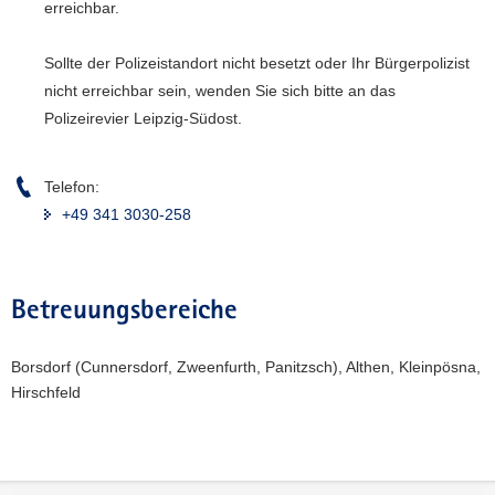
erreichbar.
a
v
Sollte der Polizeistandort nicht besetzt oder Ihr Bürgerpolizist
i
nicht erreichbar sein, wenden Sie sich bitte an das
g
Polizeirevier Leipzig-Südost.
a
t
i
Telefon:
o
+49 341 3030-258
n
Betreuungsbereiche
Borsdorf (Cunnersdorf, Zweenfurth, Panitzsch), Althen, Kleinpösna,
Hirschfeld
Weitere
Information