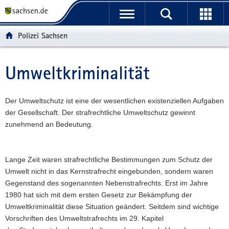
P
P
H
W
F
o
o
a
e
o
r
r
u
i
o
Polizei Sachsen
t
t
p
t
t
a
a
t
e
e
l
l
i
r
r
Umweltkriminalität
Hauptinhalt
ü
n
n
e
-
b
a
h
I
B
e
v
a
n
e
Der Umweltschutz ist eine der wesentlichen existenziellen Aufgaben
r
i
l
f
r
der Gesellschaft. Der strafrechtliche Umweltschutz gewinnt
g
g
t
o
e
zunehmend an Bedeutung.
r
a
r
i
e
t
m
c
i
i
a
h
Lange Zeit waren strafrechtliche Bestimmungen zum Schutz der
f
o
t
Umwelt nicht in das Kernstrafrecht eingebunden, sondern waren
e
n
i
Gegenstand des sogenannten Nebenstrafrechts. Erst im Jahre
n
o
1980 hat sich mit dem ersten Gesetz zur Bekämpfung der
d
n
Umweltkriminalität diese Situation geändert. Seitdem sind wichtige
e
Vorschriften des Umweltstrafrechts im 29. Kapitel
N