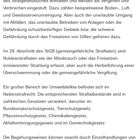
des Strafgesetzbuches enthalten und werden als Vergehen und
a
Verbrechen eingestuft. Dazu zählen beispielsweise Boden-, Luft-
v
und Gewässerverunreinigung. Aber auch der unerlaubte Umgang
i
mit Abfällen, das unerlaubte Betreiben von Anlagen oder die
g
Gefährdung schutzbedürftiger Gebiete bzw. die schwere
a
Gefährdung durch das Freisetzen von Giften gehören dazu.
t
i
Im 28. Abschnitt des StGB (gemeingefährliche Straftaten) sind
o
Nuklearstraftaten wie der Missbrauch oder das Freisetzen
n
ionisierender Strahlung erfasst, aber auch die Herbeiführung einer
Überschwemmung oder die gemeingefährliche Vergiftung.
Ein großer Bereich der Umweltdelikte befindet sich im
Nebenstrafrecht. Die entsprechenden Straftatbestände sind in
zahlreichen Gesetzen verankert, darunter im
Bundesnaturschutzgesetz, Tierschutzgesetz,
Pflanzenschutzgesetz, Chemikaliengesetz,
Abfallverbringungsgesetz und im Gentechnikgesetz.
Die Begehungsweisen können sowohl durch Einzelhandlungen von