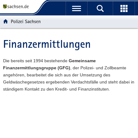
P
P
H
W
F
o
o
a
e
o
r
r
u
i
o
Polizei Sachsen
t
t
p
t
t
a
a
t
e
e
l
l
i
r
r
Finanzermittlungen
Hauptinhalt
ü
n
n
e
-
b
a
h
I
B
e
v
a
n
e
Die bereits seit 1994 bestehende
Gemeinsame
r
i
l
f
r
Finanzermittlungsgruppe (GFG)
, der Polizei- und Zollbeamte
g
g
t
o
e
angehören, bearbeitet die sich aus der Umsetzung des
r
a
r
i
Geldwäschegesetzes ergebenden Verdachtsfälle und steht dabei in
e
t
m
c
ständigem Kontakt zu den Kredit- und Finanzinstituten.
i
i
a
h
f
o
t
Weitere
e
n
i
Information
n
o
d
n
e
N