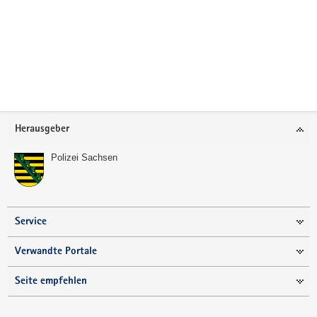
a
v
i
g
a
t
i
Footer-
Herausgeber
o
Bereich
n
Polizei Sachsen
Service
Verwandte Portale
Seite empfehlen